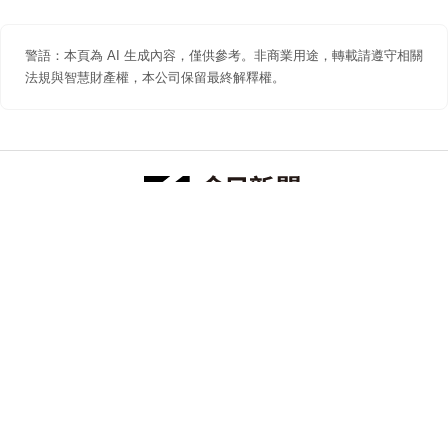
警語：本頁為 AI 生成內容，僅供參考。非商業用途，轉載請遵守相關
法規與智慧財產權，本公司保留最終解釋權。
防詐聲明
著作權聲明
免責聲明
關於我們
隱私權聲明
合作提案
追蹤 NOWNEWS 今日新聞