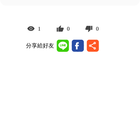
1
0
0
分享給好友