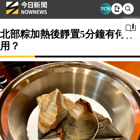
北部粽加熱後靜置5分鐘有何作
用？