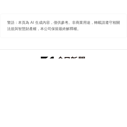
警語：本頁為 AI 生成內容，僅供參考。非商業用途，轉載請遵守相關
法規與智慧財產權，本公司保留最終解釋權。
防詐聲明
著作權聲明
免責聲明
關於我們
隱私權聲明
合作提案
追蹤 NOWNEWS 今日新聞