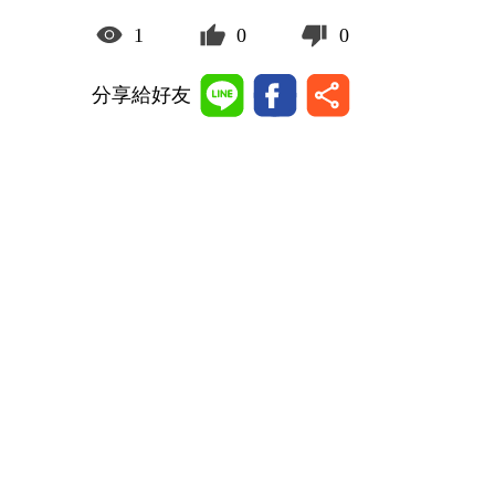
1
0
0
分享給好友