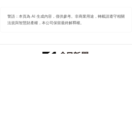
警語：本頁為 AI 生成內容，僅供參考。非商業用途，轉載請遵守相關
法規與智慧財產權，本公司保留最終解釋權。
防詐聲明
著作權聲明
免責聲明
關於我們
隱私權聲明
合作提案
追蹤 NOWNEWS 今日新聞