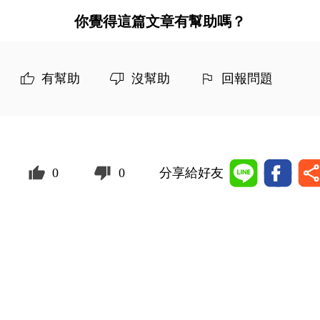
你覺得這篇文章有幫助嗎？
有幫助
沒幫助
回報問題
0
0
分享給好友