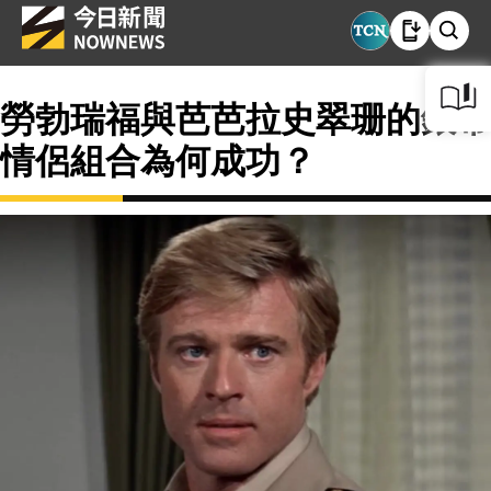
勞勃瑞福與芭芭拉史翠珊的銀幕
情侶組合為何成功？