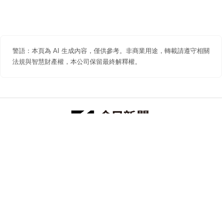
警語：本頁為 AI 生成內容，僅供參考。非商業用途，轉載請遵守相關
法規與智慧財產權，本公司保留最終解釋權。
防詐聲明
著作權聲明
免責聲明
關於我們
隱私權聲明
合作提案
追蹤 NOWNEWS 今日新聞