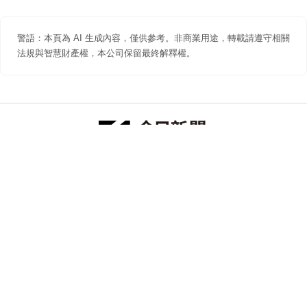
警語：本頁為 AI 生成內容，僅供參考。非商業用途，轉載請遵守相關
法規與智慧財產權，本公司保留最終解釋權。
防詐聲明
著作權聲明
免責聲明
關於我們
隱私權聲明
合作提案
追蹤 NOWNEWS 今日新聞