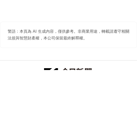
警語：本頁為 AI 生成內容，僅供參考。非商業用途，轉載請遵守相關
法規與智慧財產權，本公司保留最終解釋權。
防詐聲明
著作權聲明
免責聲明
關於我們
隱私權聲明
合作提案
追蹤 NOWNEWS 今日新聞