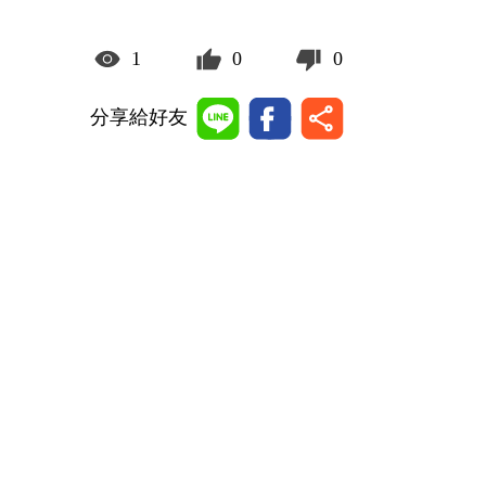
1
0
0
分享給好友