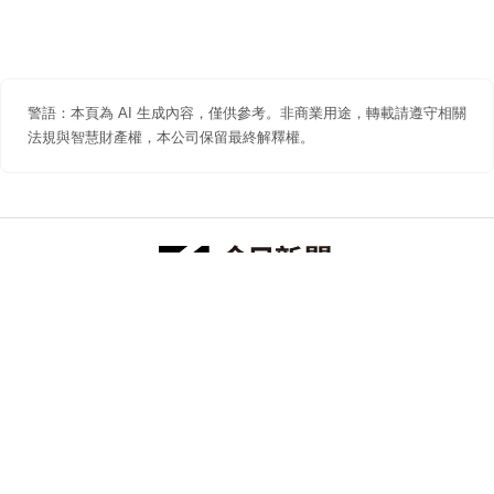
警語：本頁為 AI 生成內容，僅供參考。非商業用途，轉載請遵守相關
法規與智慧財產權，本公司保留最終解釋權。
防詐聲明
著作權聲明
免責聲明
關於我們
隱私權聲明
合作提案
追蹤 NOWNEWS 今日新聞