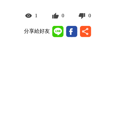
1
0
0
分享給好友