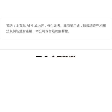
警語：本頁為 AI 生成內容，僅供參考。非商業用途，轉載請遵守相關
法規與智慧財產權，本公司保留最終解釋權。
防詐聲明
著作權聲明
免責聲明
關於我們
隱私權聲明
合作提案
追蹤 NOWNEWS 今日新聞