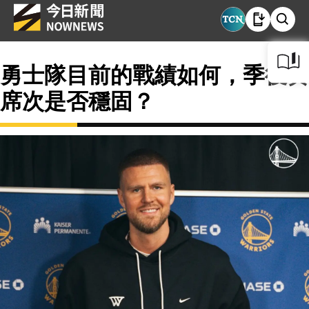
勇士隊目前的戰績如何，季後賽
席次是否穩固？