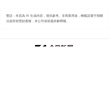
警語：本頁為 AI 生成內容，僅供參考。非商業用途，轉載請遵守相關
法規與智慧財產權，本公司保留最終解釋權。
防詐聲明
著作權聲明
免責聲明
關於我們
隱私權聲明
合作提案
追蹤 NOWNEWS 今日新聞