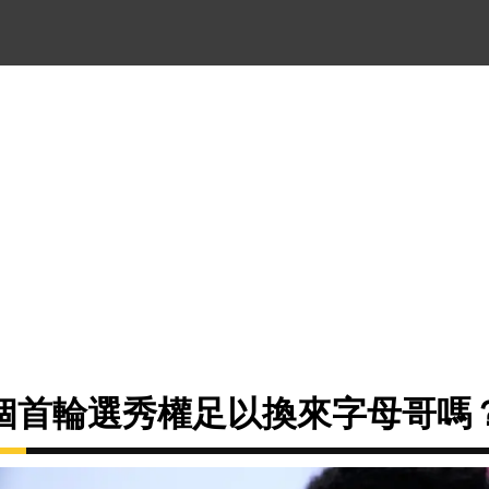
個首輪選秀權足以換來字母哥嗎