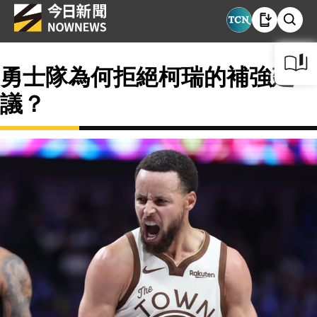
勇士隊為何拒絕柯瑞的補強建
議？