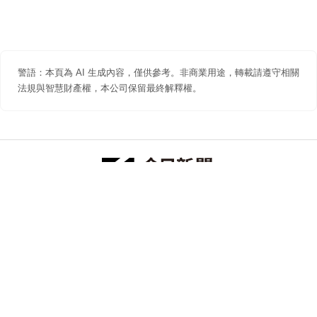
警語：本頁為 AI 生成內容，僅供參考。非商業用途，轉載請遵守相關
法規與智慧財產權，本公司保留最終解釋權。
防詐聲明
著作權聲明
免責聲明
關於我們
隱私權聲明
合作提案
追蹤 NOWNEWS 今日新聞