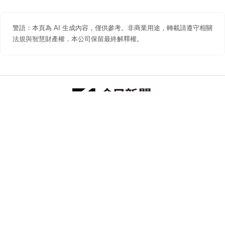
警語：本頁為 AI 生成內容，僅供參考。非商業用途，轉載請遵守相關
法規與智慧財產權，本公司保留最終解釋權。
防詐聲明
著作權聲明
免責聲明
關於我們
隱私權聲明
合作提案
追蹤 NOWNEWS 今日新聞