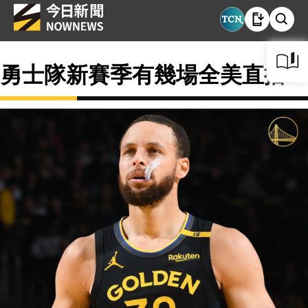
勇士隊新賽季有幾場全美直播？