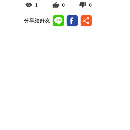
1
0
0
分享給好友