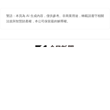
警語：本頁為 AI 生成內容，僅供參考。非商業用途，轉載請遵守相關
法規與智慧財產權，本公司保留最終解釋權。
防詐聲明
著作權聲明
免責聲明
關於我們
隱私權聲明
合作提案
追蹤 NOWNEWS 今日新聞