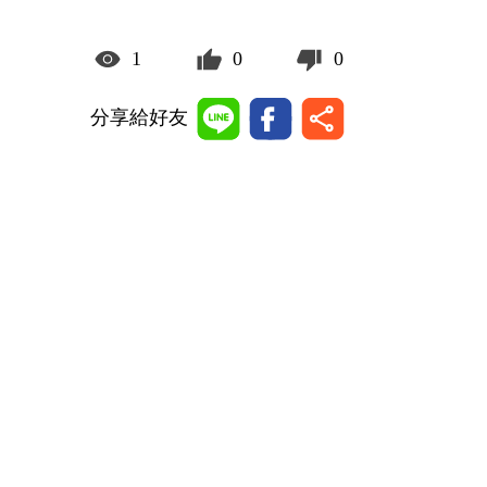
1
0
0
分享給好友