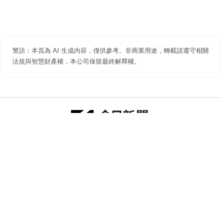
警語：本頁為 AI 生成內容，僅供參考。非商業用途，轉載請遵守相關
法規與智慧財產權，本公司保留最終解釋權。
防詐聲明
著作權聲明
免責聲明
關於我們
隱私權聲明
合作提案
追蹤 NOWNEWS 今日新聞