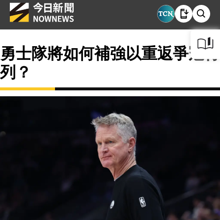
勇士隊將如何補強以重返爭冠行
列？