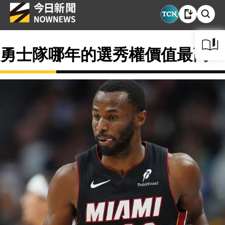
勇士隊哪年的選秀權價值最高？