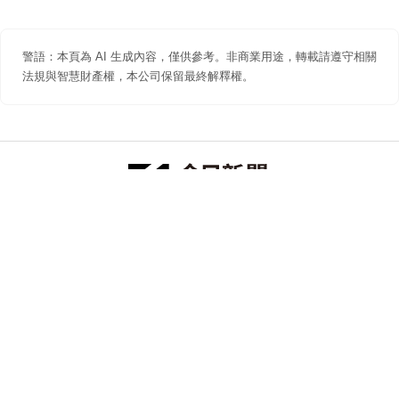
警語：本頁為 AI 生成內容，僅供參考。非商業用途，轉載請遵守相關
法規與智慧財產權，本公司保留最終解釋權。
防詐聲明
著作權聲明
免責聲明
關於我們
隱私權聲明
合作提案
追蹤 NOWNEWS 今日新聞