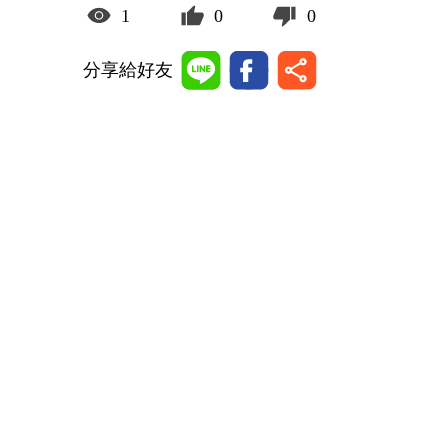
1
0
0
分享給好友