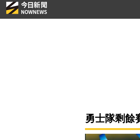
勇士隊剩餘