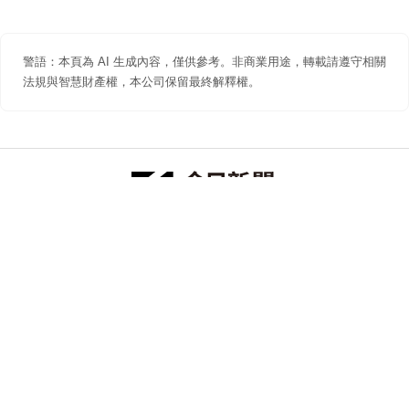
警語：本頁為 AI 生成內容，僅供參考。非商業用途，轉載請遵守相關
法規與智慧財產權，本公司保留最終解釋權。
防詐聲明
著作權聲明
免責聲明
關於我們
隱私權聲明
合作提案
追蹤 NOWNEWS 今日新聞