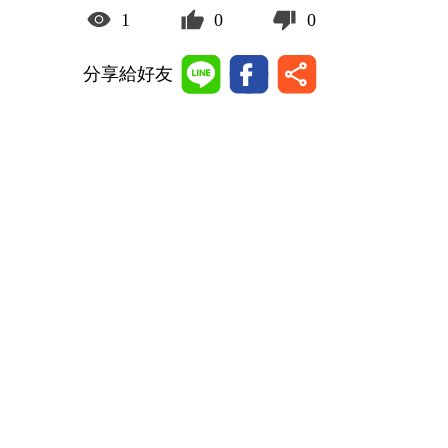
1
0
0
分享給好友