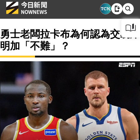
勇士老闆拉卡布為何認為交易庫
明加「不難」？