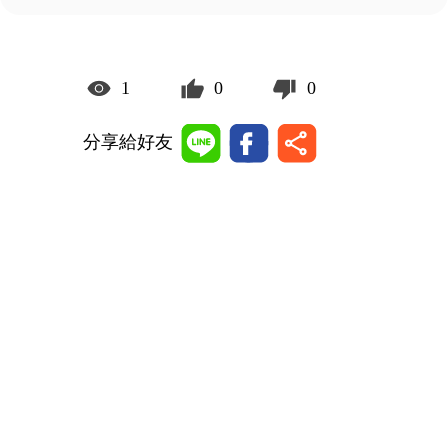
1
0
0
分享給好友