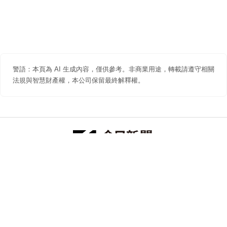
警語：本頁為 AI 生成內容，僅供參考。非商業用途，轉載請遵守相關
法規與智慧財產權，本公司保留最終解釋權。
防詐聲明
著作權聲明
免責聲明
關於我們
隱私權聲明
合作提案
追蹤 NOWNEWS 今日新聞