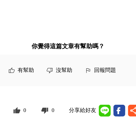
你覺得這篇文章有幫助嗎？
有幫助
沒幫助
回報問題
0
0
分享給好友