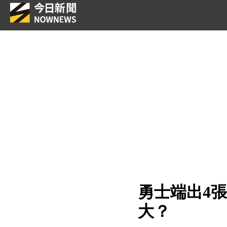
勇士端出4
大？