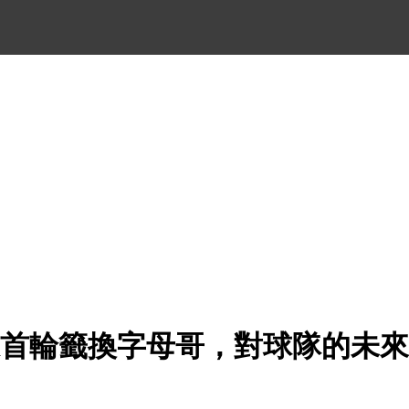
張首輪籤換字母哥，對球隊的未