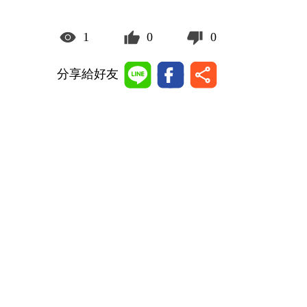
1
0
0
分享給好友