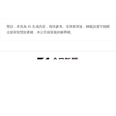
警語：本頁為 AI 生成內容，僅供參考。非商業用途，轉載請遵守相關
法規與智慧財產權，本公司保留最終解釋權。
防詐聲明
著作權聲明
免責聲明
關於我們
隱私權聲明
合作提案
追蹤 NOWNEWS 今日新聞