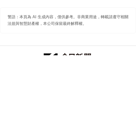
警語：本頁為 AI 生成內容，僅供參考。非商業用途，轉載請遵守相關
法規與智慧財產權，本公司保留最終解釋權。
防詐聲明
著作權聲明
免責聲明
關於我們
隱私權聲明
合作提案
追蹤 NOWNEWS 今日新聞