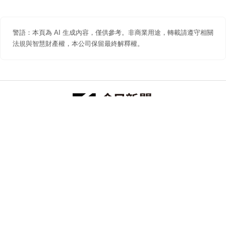
警語：本頁為 AI 生成內容，僅供參考。非商業用途，轉載請遵守相關
法規與智慧財產權，本公司保留最終解釋權。
防詐聲明
著作權聲明
免責聲明
關於我們
隱私權聲明
合作提案
追蹤 NOWNEWS 今日新聞