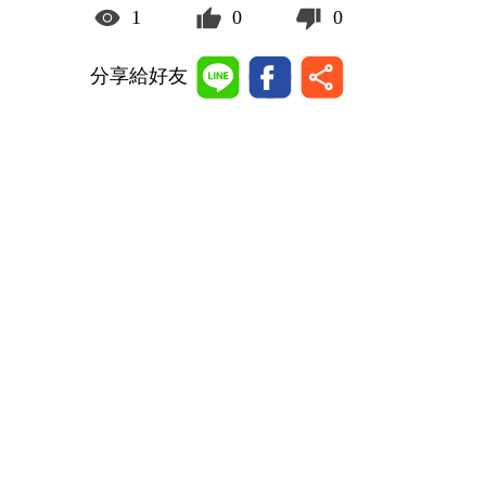
1
0
0
分享給好友