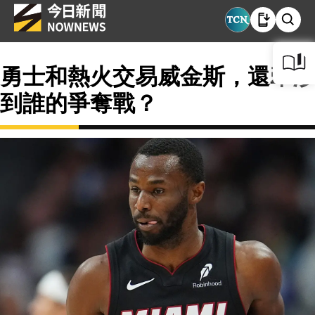
勇士和熱火交易威金斯，還牽涉
到誰的爭奪戰？