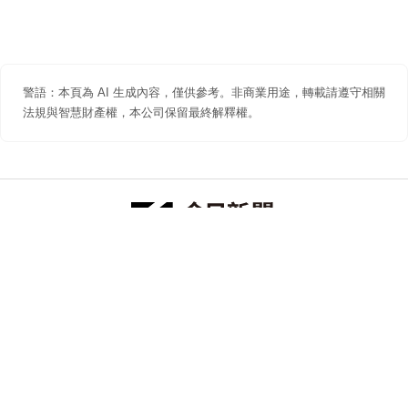
警語：本頁為 AI 生成內容，僅供參考。非商業用途，轉載請遵守相關
法規與智慧財產權，本公司保留最終解釋權。
防詐聲明
著作權聲明
免責聲明
關於我們
隱私權聲明
合作提案
追蹤 NOWNEWS 今日新聞