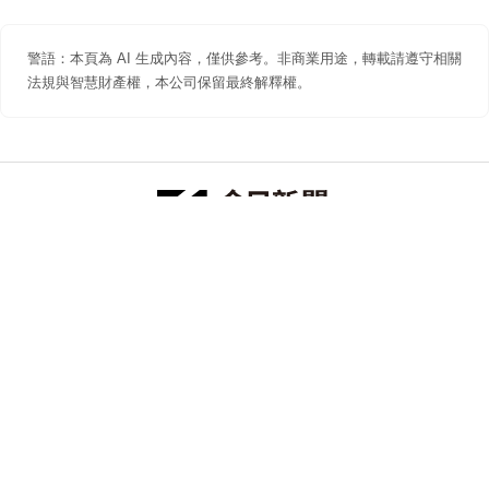
警語：本頁為 AI 生成內容，僅供參考。非商業用途，轉載請遵守相關
法規與智慧財產權，本公司保留最終解釋權。
防詐聲明
著作權聲明
免責聲明
關於我們
隱私權聲明
合作提案
追蹤 NOWNEWS 今日新聞