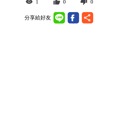
1
0
0
分享給好友