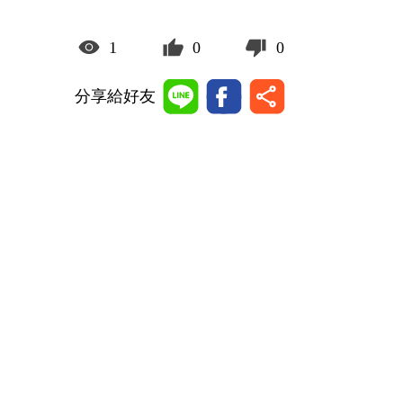
1
0
0
分享給好友