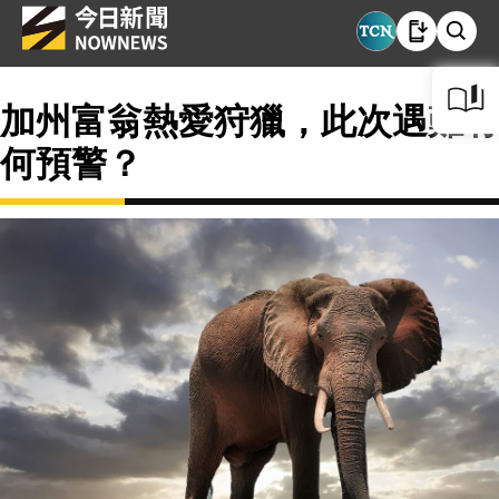
加州富翁熱愛狩獵，此次遇難有
何預警？