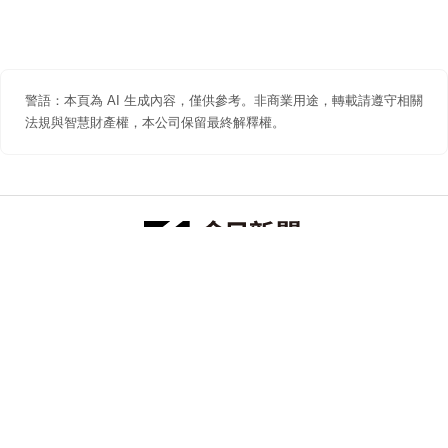
警語：本頁為 AI 生成內容，僅供參考。非商業用途，轉載請遵守相關
法規與智慧財產權，本公司保留最終解釋權。
防詐聲明
著作權聲明
免責聲明
關於我們
隱私權聲明
合作提案
追蹤 NOWNEWS 今日新聞