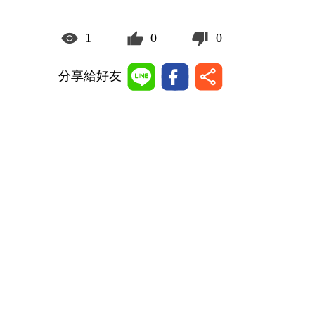
1
0
0
分享給好友