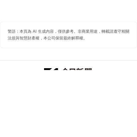
警語：本頁為 AI 生成內容，僅供參考。非商業用途，轉載請遵守相關
法規與智慧財產權，本公司保留最終解釋權。
防詐聲明
著作權聲明
免責聲明
關於我們
隱私權聲明
合作提案
追蹤 NOWNEWS 今日新聞