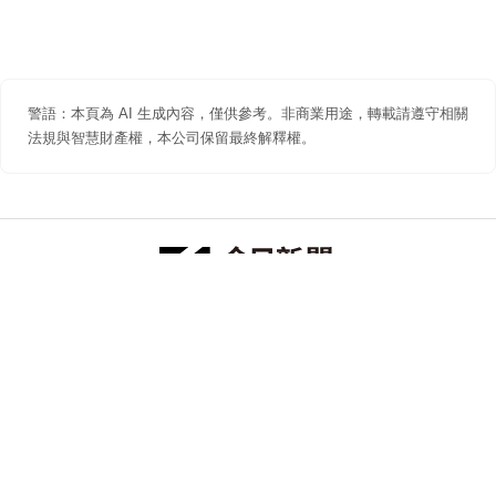
警語：本頁為 AI 生成內容，僅供參考。非商業用途，轉載請遵守相關
法規與智慧財產權，本公司保留最終解釋權。
防詐聲明
著作權聲明
免責聲明
關於我們
隱私權聲明
合作提案
追蹤 NOWNEWS 今日新聞