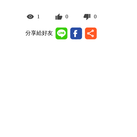
1
0
0
分享給好友