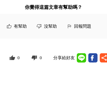
你覺得這篇文章有幫助嗎？
有幫助
沒幫助
回報問題
0
0
分享給好友