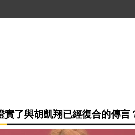
證實了與胡凱翔已經復合的傳言