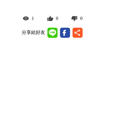
1
0
0
分享給好友