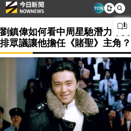
劉鎮偉如何看中周星馳潛力，力
排眾議讓他擔任《賭聖》主角？