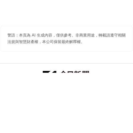
警語：本頁為 AI 生成內容，僅供參考。非商業用途，轉載請遵守相關
法規與智慧財產權，本公司保留最終解釋權。
防詐聲明
著作權聲明
免責聲明
關於我們
隱私權聲明
合作提案
追蹤 NOWNEWS 今日新聞