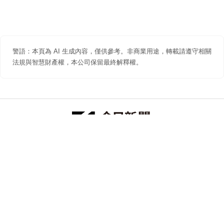
警語：本頁為 AI 生成內容，僅供參考。非商業用途，轉載請遵守相關
法規與智慧財產權，本公司保留最終解釋權。
防詐聲明
著作權聲明
免責聲明
關於我們
隱私權聲明
合作提案
追蹤 NOWNEWS 今日新聞