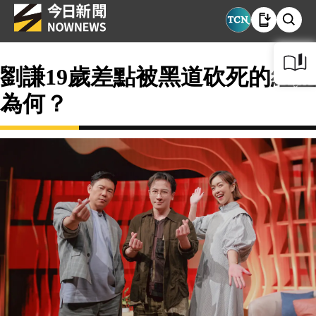
劉謙19歲差點被黑道砍死的經歷
為何？