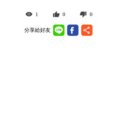
1
0
0
分享給好友