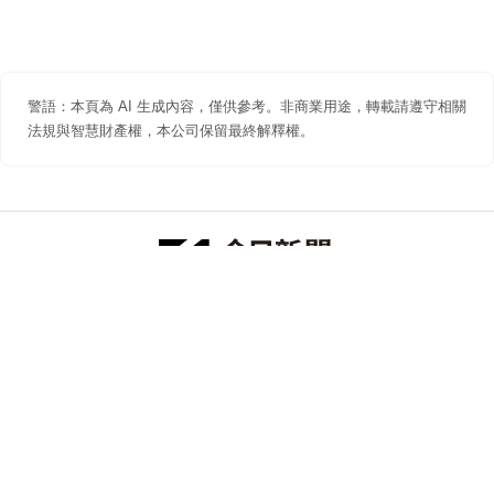
警語：本頁為 AI 生成內容，僅供參考。非商業用途，轉載請遵守相關
法規與智慧財產權，本公司保留最終解釋權。
防詐聲明
著作權聲明
免責聲明
關於我們
隱私權聲明
合作提案
追蹤 NOWNEWS 今日新聞