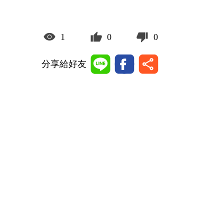
1
0
0
分享給好友