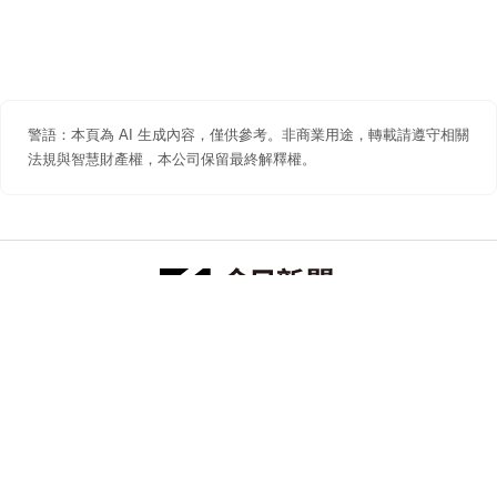
警語：本頁為 AI 生成內容，僅供參考。非商業用途，轉載請遵守相關
法規與智慧財產權，本公司保留最終解釋權。
防詐聲明
著作權聲明
免責聲明
關於我們
隱私權聲明
合作提案
追蹤 NOWNEWS 今日新聞