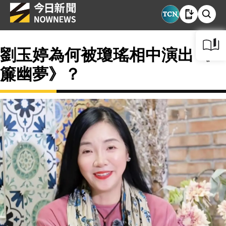
劉玉婷為何被瓊瑤相中演出《一
簾幽夢》？