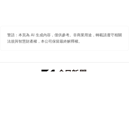
警語：本頁為 AI 生成內容，僅供參考。非商業用途，轉載請遵守相關
法規與智慧財產權，本公司保留最終解釋權。
防詐聲明
著作權聲明
免責聲明
關於我們
隱私權聲明
合作提案
追蹤 NOWNEWS 今日新聞