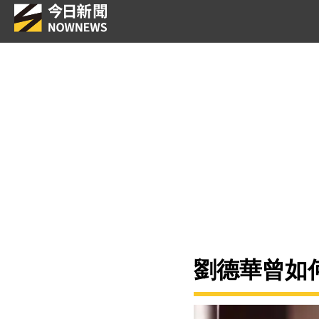
劉德華曾如