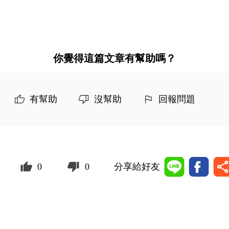
你覺得這篇文章有幫助嗎？
有幫助
沒幫助
回報問題
0
0
分享給好友