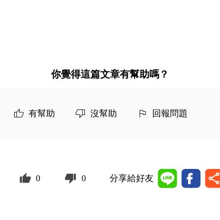
你覺得這篇文章有幫助嗎？
有幫助
沒幫助
回報問題
0
0
分享給好友