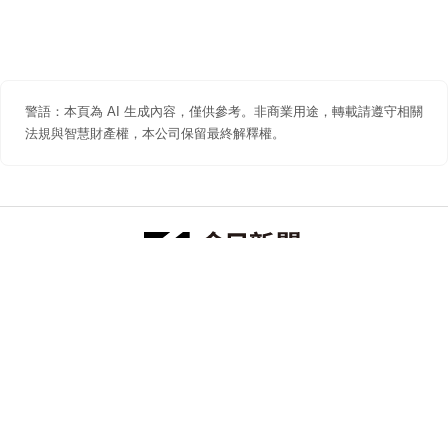
警語：本頁為 AI 生成內容，僅供參考。非商業用途，轉載請遵守相關
法規與智慧財產權，本公司保留最終解釋權。
防詐聲明
著作權聲明
免責聲明
關於我們
隱私權聲明
合作提案
追蹤 NOWNEWS 今日新聞