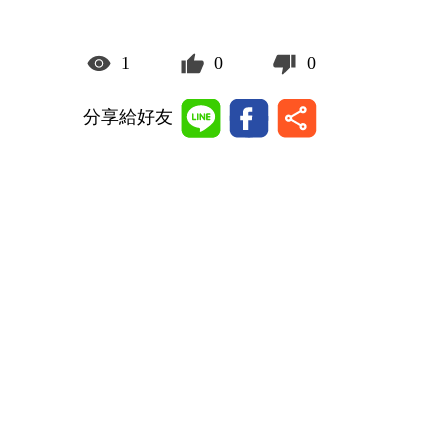
1
0
0
分享給好友