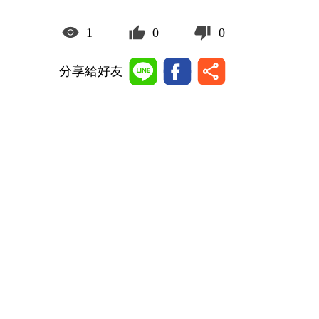
1
0
0
分享給好友