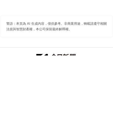
警語：本頁為 AI 生成內容，僅供參考。非商業用途，轉載請遵守相關
法規與智慧財產權，本公司保留最終解釋權。
防詐聲明
著作權聲明
免責聲明
關於我們
隱私權聲明
合作提案
追蹤 NOWNEWS 今日新聞