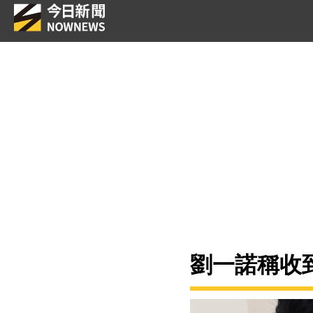
劉一諾稱收