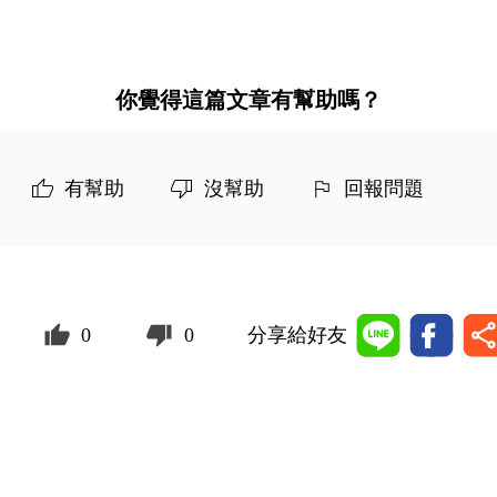
你覺得這篇文章有幫助嗎？
有幫助
沒幫助
回報問題
0
0
分享給好友