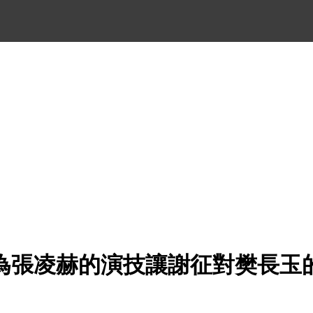
為張凌赫的演技讓謝征對樊長玉