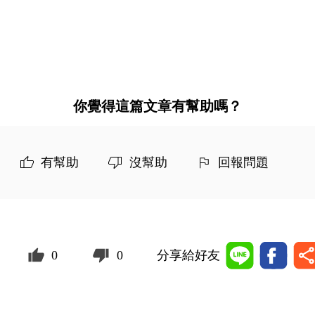
你覺得這篇文章有幫助嗎？
有幫助
沒幫助
回報問題
0
0
分享給好友