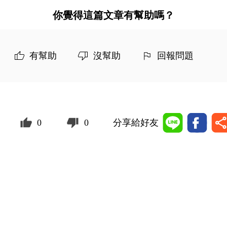
你覺得這篇文章有幫助嗎？
有幫助
沒幫助
回報問題
0
0
分享給好友