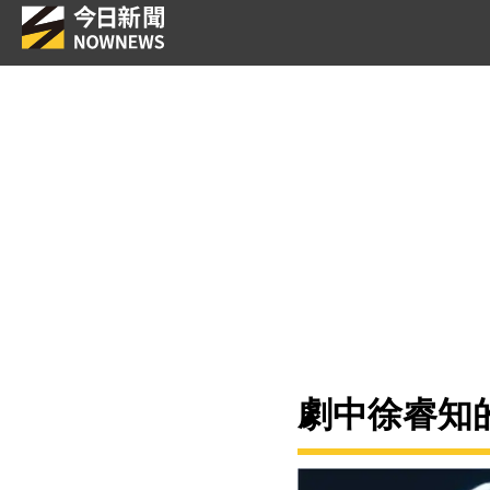
劇中徐睿知