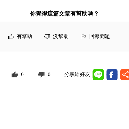
你覺得這篇文章有幫助嗎？
有幫助
沒幫助
回報問題
0
0
分享給好友