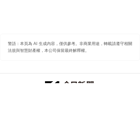
警語：本頁為 AI 生成內容，僅供參考。非商業用途，轉載請遵守相關
法規與智慧財產權，本公司保留最終解釋權。
防詐聲明
著作權聲明
免責聲明
關於我們
隱私權聲明
合作提案
追蹤 NOWNEWS 今日新聞