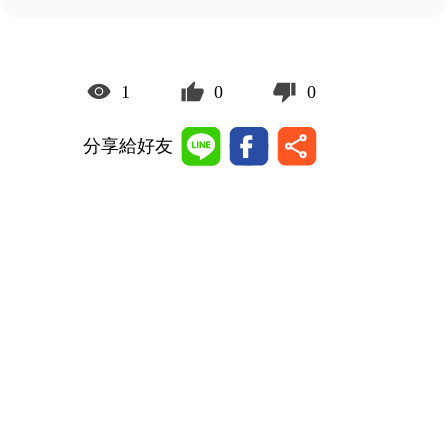
1
0
0
分享給好友