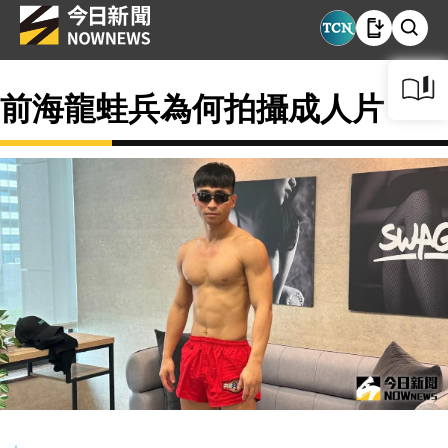
前海龍蛙兵為何拍攝成人片？