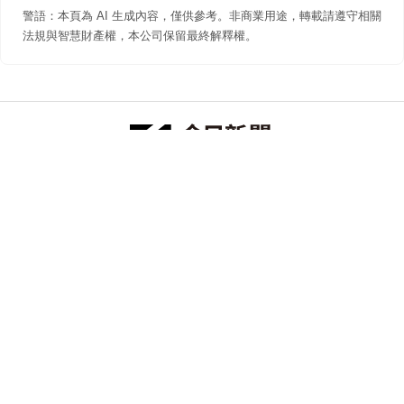
警語：本頁為 AI 生成內容，僅供參考。非商業用途，轉載請遵守相關
法規與智慧財產權，本公司保留最終解釋權。
防詐聲明
著作權聲明
免責聲明
關於我們
隱私權聲明
合作提案
追蹤 NOWNEWS 今日新聞
© 今日傳媒(股)公司版權所有，非經授權，不許轉載本網站內容 ©