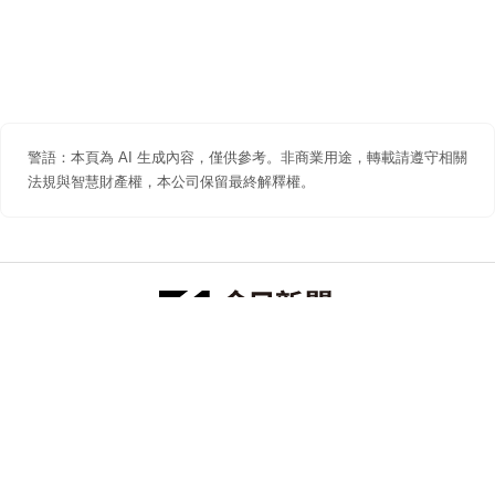
警語：本頁為 AI 生成內容，僅供參考。非商業用途，轉載請遵守相關
法規與智慧財產權，本公司保留最終解釋權。
防詐聲明
著作權聲明
免責聲明
關於我們
隱私權聲明
合作提案
追蹤 NOWNEWS 今日新聞