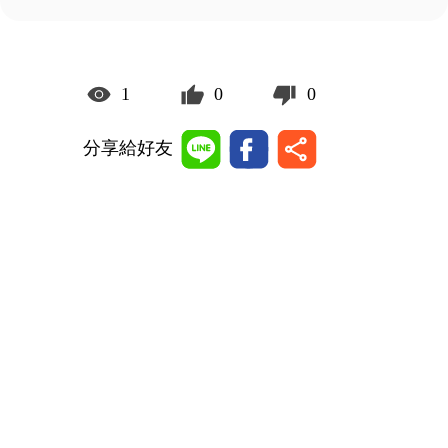
1
0
0
分享給好友