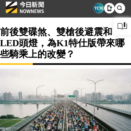
前後雙碟煞、雙槍後避震和
LED頭燈，為K1特仕版帶來哪
些騎乘上的改變？