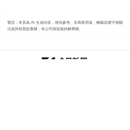
警語：本頁為 AI 生成內容，僅供參考。非商業用途，轉載請遵守相關
法規與智慧財產權，本公司保留最終解釋權。
防詐聲明
著作權聲明
免責聲明
關於我們
隱私權聲明
合作提案
追蹤 NOWNEWS 今日新聞