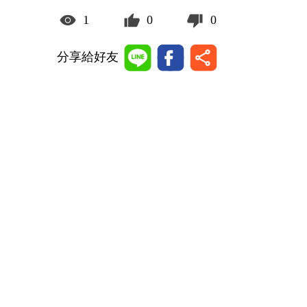
1
0
0
分享給好友