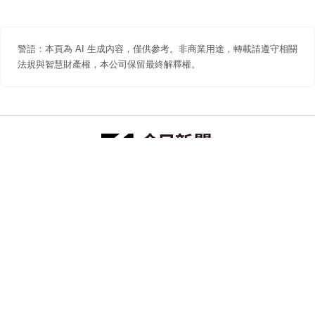
警語：本頁為 AI 生成內容，僅供參考。非商業用途，轉載請遵守相關
法規與智慧財產權，本公司保留最終解釋權。
防詐聲明
著作權聲明
免責聲明
關於我們
隱私權聲明
合作提案
追蹤 NOWNEWS 今日新聞