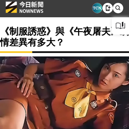
《制服誘惑》與《午夜屠夫》劇
情差異有多大？