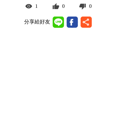
1
0
0
分享給好友