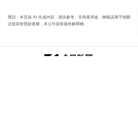
警語：本頁為 AI 生成內容，僅供參考。非商業用途，轉載請遵守相關
法規與智慧財產權，本公司保留最終解釋權。
防詐聲明
著作權聲明
免責聲明
關於我們
隱私權聲明
合作提案
追蹤 NOWNEWS 今日新聞