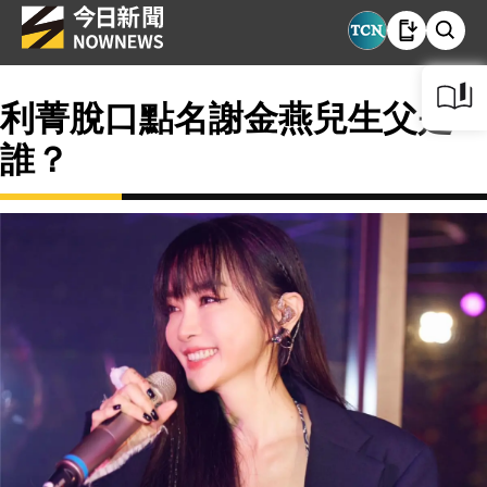
利菁脫口點名謝金燕兒生父是
誰？